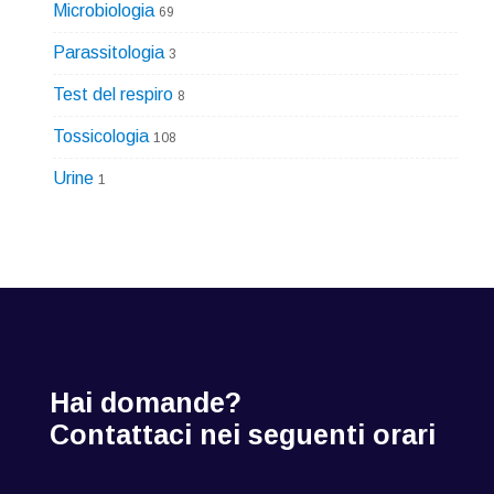
Microbiologia
69
Parassitologia
3
Test del respiro
8
Tossicologia
108
Urine
1
Hai domande?
Contattaci nei seguenti orari