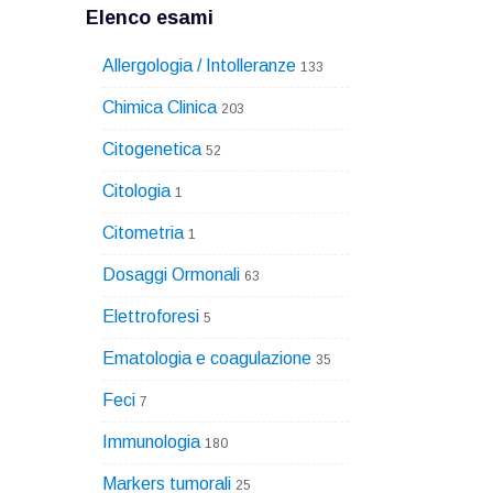
Elenco esami
Allergologia / Intolleranze
133
Chimica Clinica
203
Citogenetica
52
Citologia
1
Citometria
1
Dosaggi Ormonali
63
Elettroforesi
5
Ematologia e coagulazione
35
Feci
7
Immunologia
180
Markers tumorali
25